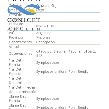
Colector
Schwarz, G. J.
Nº de colección
6929
Letra de
-
colección
Fecha de
01/02/1948
colección
País
Argentina
Provincia
Misiones
Departamento
Concepción
Altitud
Citado por Sleumer (1950) en Lilloa 23:
Observaciones
342
1ra. Det. -
Symplocaceae
Familia
1ra. Det. -
Symplocos uniflora (Pohl) Benth.
Especie
1ra. Det. -
-
Determinador
1ra. Det. - Fecha
de determinación
Última Det. -
Symplocaceae
Familia
Última Det. -
Symplocos uniflora (Pohl) Benth.