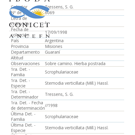
Colector
Tressens, S. G.
Nº de colección
6069
Letra de
-
colección
Fecha de
17/09/1998
colección
País
Argentina
Provincia
Misiones
Departamento
Guaraní
Altitud
Observaciones
Sobre camino. Hierba postrada
1ra. Det. -
Scrophulariaceae
Familia
1ra. Det. -
Stemodia verticillata (Mill.) Hassl.
Especie
1ra. Det. -
Tressens, S. G.
Determinador
1ra. Det. - Fecha
//1998
de determinación
Última Det. -
Scrophulariaceae
Familia
Última Det. -
Stemodia verticillata (Mill.) Hassl.
Especie