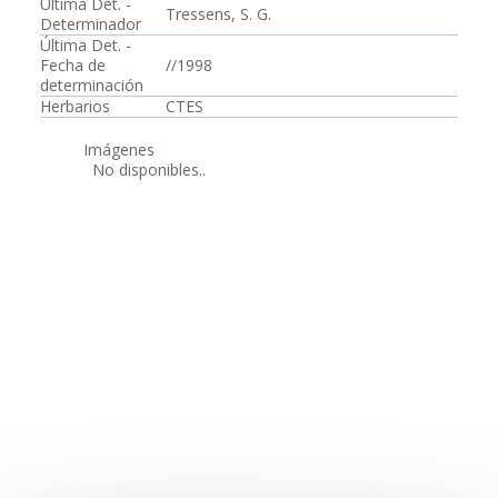
Última Det. -
Tressens, S. G.
Determinador
Última Det. -
Fecha de
//1998
determinación
Herbarios
CTES
Imágenes
No disponibles..