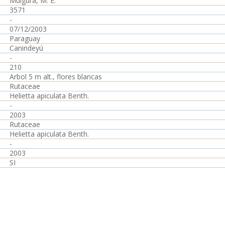
Múlgura, M. E.
3571
-
07/12/2003
Paraguay
Canindeyú
-
210
Arbol 5 m alt., flores blancas
Rutaceae
Helietta apiculata Benth.
-
2003
Rutaceae
Helietta apiculata Benth.
-
2003
SI