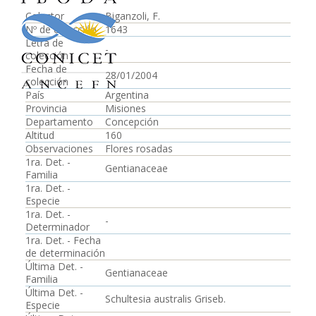
Colector
Biganzoli, F.
Nº de colección
1643
Letra de
-
colección
Fecha de
28/01/2004
colección
País
Argentina
Provincia
Misiones
Departamento
Concepción
Altitud
160
Observaciones
Flores rosadas
1ra. Det. -
Gentianaceae
Familia
1ra. Det. -
Especie
1ra. Det. -
-
Determinador
1ra. Det. - Fecha
de determinación
Última Det. -
Gentianaceae
Familia
Última Det. -
Schultesia australis Griseb.
Especie