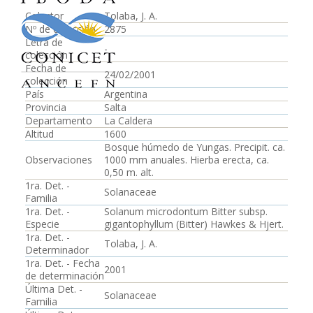
Colector
Tolaba, J. A.
Nº de colección
2875
Letra de
-
colección
Fecha de
24/02/2001
colección
País
Argentina
Provincia
Salta
Departamento
La Caldera
Altitud
1600
Bosque húmedo de Yungas. Precipit. ca.
Observaciones
1000 mm anuales. Hierba erecta, ca.
0,50 m. alt.
1ra. Det. -
Solanaceae
Familia
1ra. Det. -
Solanum microdontum Bitter subsp.
Especie
gigantophyllum (Bitter) Hawkes & Hjert.
1ra. Det. -
Tolaba, J. A.
Determinador
1ra. Det. - Fecha
2001
de determinación
Última Det. -
Solanaceae
Familia