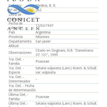
Colector
Medina, B. R.
Nº de colección
262
Letra de
-
colección
Fecha de
12/02/1947
colección
País
Argentina
Provincia
Misiones
Departamento
San Javier
Altitud
Citado en Deginani, N.B. "Darwiniana
Observaciones
37: 121", 1999
1ra. Det. -
Poaceae
Familia
1ra. Det. -
Setaria vulpiseta (Lam.) Roem. & Schult.
Especie
var. vulpiseta
1ra. Det. -
-
Determinador
1ra. Det. - Fecha
de determinación
Última Det. -
Poaceae
Familia
Última Det. -
Setaria vulpiseta (Lam.) Roem. & Schult.