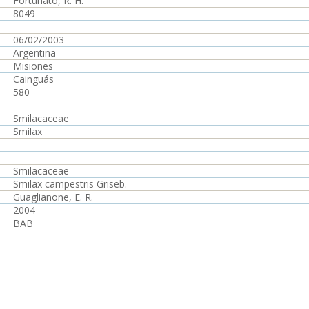
Fortunato, R. H.
8049
-
06/02/2003
Argentina
Misiones
Cainguás
580
Smilacaceae
Smilax
-
-
Smilacaceae
Smilax campestris Griseb.
Guaglianone, E. R.
2004
BAB