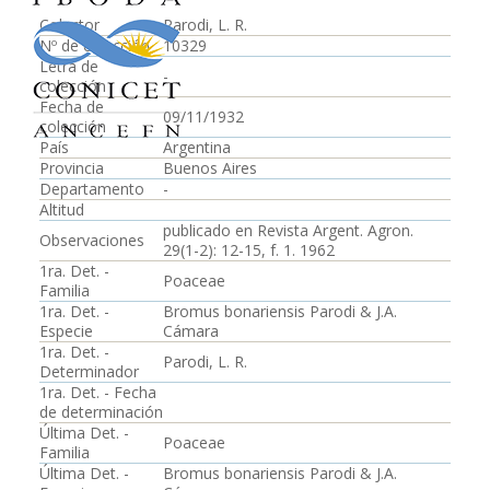
Colector
Parodi, L. R.
Nº de colección
10329
Letra de
-
colección
Fecha de
09/11/1932
colección
País
Argentina
Provincia
Buenos Aires
Departamento
-
Altitud
publicado en Revista Argent. Agron.
Observaciones
29(1-2): 12-15, f. 1. 1962
1ra. Det. -
Poaceae
Familia
1ra. Det. -
Bromus bonariensis Parodi & J.A.
Especie
Cámara
1ra. Det. -
Parodi, L. R.
Determinador
1ra. Det. - Fecha
de determinación
Última Det. -
Poaceae
Familia
Última Det. -
Bromus bonariensis Parodi & J.A.