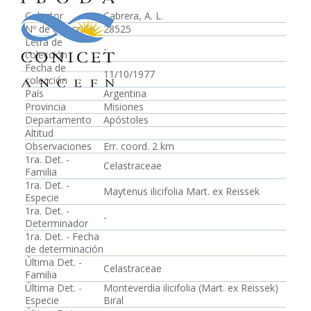
Colector
Cabrera, A. L.
Nº de colección
28525
Letra de
-
colección
Fecha de
11/10/1977
colección
País
Argentina
Provincia
Misiones
Departamento
Apóstoles
Altitud
Observaciones
Err. coord. 2 km
1ra. Det. -
Celastraceae
Familia
1ra. Det. -
Maytenus ilicifolia Mart. ex Reissek
Especie
1ra. Det. -
-
Determinador
1ra. Det. - Fecha
de determinación
Última Det. -
Celastraceae
Familia
Última Det. -
Monteverdia ilicifolia (Mart. ex Reissek)
Especie
Biral