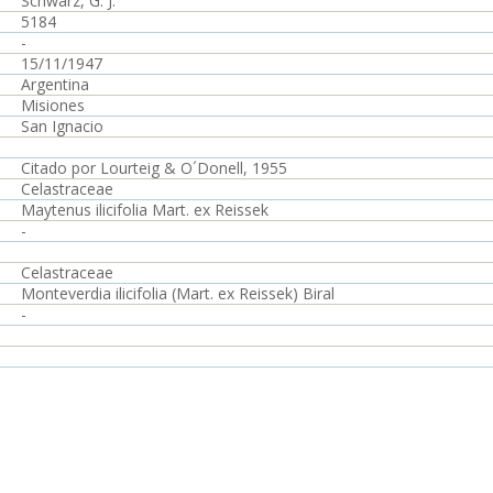
Schwarz, G. J.
5184
-
15/11/1947
Argentina
Misiones
San Ignacio
Citado por Lourteig & O´Donell, 1955
Celastraceae
Maytenus ilicifolia Mart. ex Reissek
-
Celastraceae
Monteverdia ilicifolia (Mart. ex Reissek) Biral
-