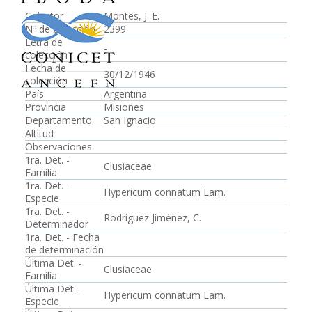
Colector
Montes, J. E.
Nº de colección
2399
Letra de
-
colección
Fecha de
30/12/1946
colección
País
Argentina
Provincia
Misiones
Departamento
San Ignacio
Altitud
Observaciones
1ra. Det. -
Clusiaceae
Familia
1ra. Det. -
Hypericum connatum Lam.
Especie
1ra. Det. -
Rodríguez Jiménez, C.
Determinador
1ra. Det. - Fecha
de determinación
Última Det. -
Clusiaceae
Familia
Última Det. -
Hypericum connatum Lam.
Especie