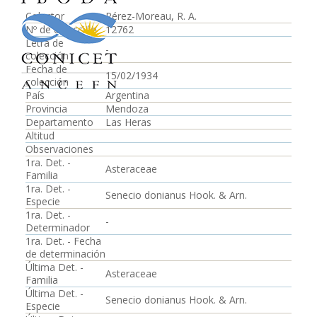
Colector
Pérez-Moreau, R. A.
Nº de colección
12762
Letra de
-
colección
Fecha de
15/02/1934
colección
País
Argentina
Provincia
Mendoza
Departamento
Las Heras
Altitud
Observaciones
1ra. Det. -
Asteraceae
Familia
1ra. Det. -
Senecio donianus Hook. & Arn.
Especie
1ra. Det. -
-
Determinador
1ra. Det. - Fecha
de determinación
Última Det. -
Asteraceae
Familia
Última Det. -
Senecio donianus Hook. & Arn.
Especie