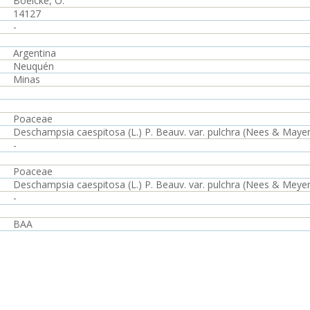
Boelcke, O.
14127
-
Argentina
Neuquén
Minas
Poaceae
Deschampsia caespitosa (L.) P. Beauv. var. pulchra (Nees & Maye
-
Poaceae
Deschampsia caespitosa (L.) P. Beauv. var. pulchra (Nees & Meye
-
BAA