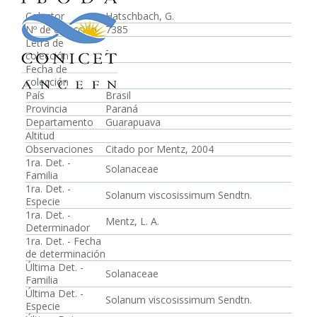
Colector
Hatschbach, G.
Nº de colección
7385
Letra de
-
colección
Fecha de
colección
País
Brasil
Provincia
Paraná
Departamento
Guarapuava
Altitud
Observaciones
Citado por Mentz, 2004
1ra. Det. -
Solanaceae
Familia
1ra. Det. -
Solanum viscosissimum Sendtn.
Especie
1ra. Det. -
Mentz, L. A.
Determinador
1ra. Det. - Fecha
de determinación
Última Det. -
Solanaceae
Familia
Última Det. -
Solanum viscosissimum Sendtn.
Especie