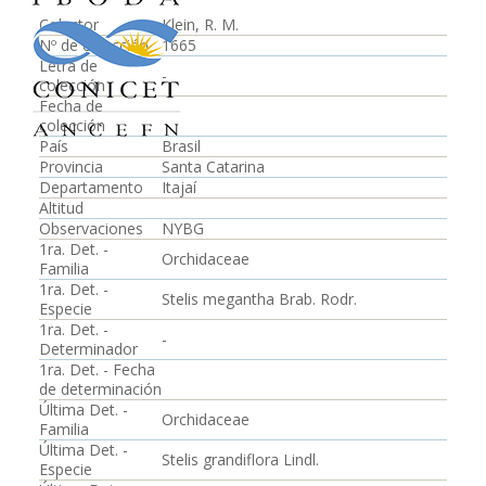
Colector
Klein, R. M.
Nº de colección
1665
Letra de
-
colección
Fecha de
colección
País
Brasil
Provincia
Santa Catarina
Departamento
Itajaí
Altitud
Observaciones
NYBG
1ra. Det. -
Orchidaceae
Familia
1ra. Det. -
Stelis megantha Brab. Rodr.
Especie
1ra. Det. -
-
Determinador
1ra. Det. - Fecha
de determinación
Última Det. -
Orchidaceae
Familia
Última Det. -
Stelis grandiflora Lindl.
Especie