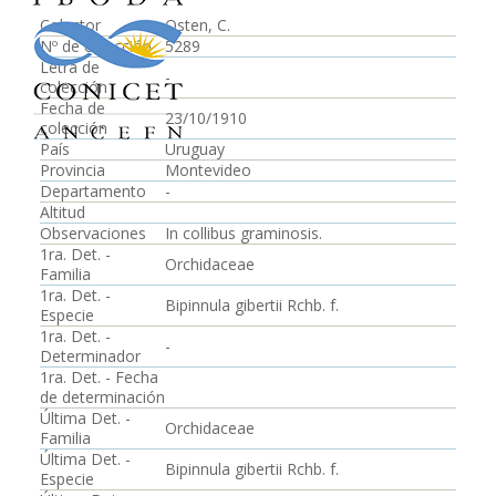
Colector
Osten, C.
Nº de colección
5289
Letra de
-
colección
Fecha de
23/10/1910
colección
País
Uruguay
Provincia
Montevideo
Departamento
-
Altitud
Observaciones
In collibus graminosis.
1ra. Det. -
Orchidaceae
Familia
1ra. Det. -
Bipinnula gibertii Rchb. f.
Especie
1ra. Det. -
-
Determinador
1ra. Det. - Fecha
de determinación
Última Det. -
Orchidaceae
Familia
Última Det. -
Bipinnula gibertii Rchb. f.
Especie