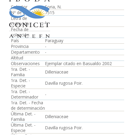
Colector
Soria, N.
Nº de colección
7515
Letra de
-
colección
Fecha de
colección
País
Paraguay
Provincia
-
Departamento
-
Altitud
Observaciones
Ejemplar citado en Basualdo 2002
1ra. Det. -
Dilleniaceae
Familia
1ra. Det. -
Davilla rugosa Poir.
Especie
1ra. Det. -
-
Determinador
1ra. Det. - Fecha
de determinación
Última Det. -
Dilleniaceae
Familia
Última Det. -
Davilla rugosa Poir.
Especie