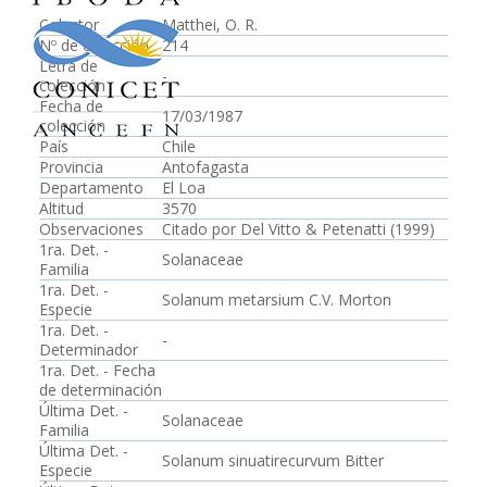
Colector
Matthei, O. R.
Nº de colección
214
Letra de
-
colección
Fecha de
17/03/1987
colección
País
Chile
Provincia
Antofagasta
Departamento
El Loa
Altitud
3570
Observaciones
Citado por Del Vitto & Petenatti (1999)
1ra. Det. -
Solanaceae
Familia
1ra. Det. -
Solanum metarsium C.V. Morton
Especie
1ra. Det. -
-
Determinador
1ra. Det. - Fecha
de determinación
Última Det. -
Solanaceae
Familia
Última Det. -
Solanum sinuatirecurvum Bitter
Especie