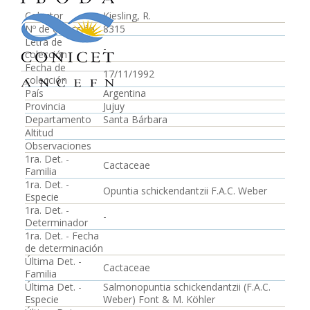
Colector
Kiesling, R.
Nº de colección
8315
Letra de
-
colección
Fecha de
17/11/1992
colección
País
Argentina
Provincia
Jujuy
Departamento
Santa Bárbara
Altitud
Observaciones
1ra. Det. -
Cactaceae
Familia
1ra. Det. -
Opuntia schickendantzii F.A.C. Weber
Especie
1ra. Det. -
-
Determinador
1ra. Det. - Fecha
de determinación
Última Det. -
Cactaceae
Familia
Última Det. -
Salmonopuntia schickendantzii (F.A.C.
Especie
Weber) Font & M. Köhler