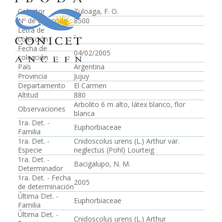
Colector
Zuloaga, F. O.
Nº de colección
8500
Letra de
-
colección
Fecha de
04/02/2005
colección
País
Argentina
Provincia
Jujuy
Departamento
El Carmen
Altitud
880
Arbolito 6 m alto, látex blanco, flor
Observaciones
blanca
1ra. Det. -
Euphorbiaceae
Familia
1ra. Det. -
Cnidoscolus urens (L.) Arthur var.
Especie
neglectus (Pohl) Lourteig
1ra. Det. -
Bacigalupo, N. M.
Determinador
1ra. Det. - Fecha
2005
de determinación
Última Det. -
Euphorbiaceae
Familia
Última Det. -
Cnidoscolus urens (L.) Arthur