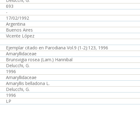
Delucchi, G.
693
-
17/02/1992
Argentina
Buenos Aires
Vicente López
Ejemplar citado en Parodiana Vol.9 (1-2):123, 1996
Amaryllidaceae
Brunsvigia rosea (Lam.) Hannibal
Delucchi, G.
1996
Amaryllidaceae
Amaryllis belladona L.
Delucchi, G.
1996
LP