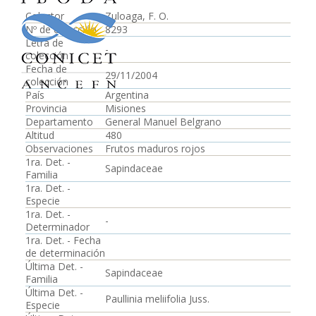
Colector
Zuloaga, F. O.
Nº de colección
8293
Letra de
-
colección
Fecha de
29/11/2004
colección
País
Argentina
Provincia
Misiones
Departamento
General Manuel Belgrano
Altitud
480
Observaciones
Frutos maduros rojos
1ra. Det. -
Sapindaceae
Familia
1ra. Det. -
Especie
1ra. Det. -
-
Determinador
1ra. Det. - Fecha
de determinación
Última Det. -
Sapindaceae
Familia
Última Det. -
Paullinia meliifolia Juss.
Especie