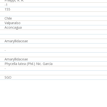
Philippi, R. A.
-1
155
Chile
Valparaíso
Aconcagua
Amaryllidaceae
-
Amaryllidaceae
Phycella lutea (Phil.) Nic. García
-
SGO