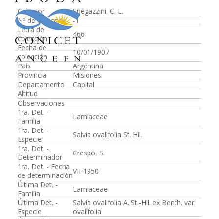
Colector
Spegazzini, C. L.
Nº de colección
-1
Letra de
466
colección
Fecha de
10/01/1907
colección
País
Argentina
Provincia
Misiones
Departamento
Capital
Altitud
Observaciones
1ra. Det. -
Lamiaceae
Familia
1ra. Det. -
Salvia ovalifolia St. Hil.
Especie
1ra. Det. -
Crespo, S.
Determinador
1ra. Det. - Fecha
VII-1950
de determinación
Última Det. -
Lamiaceae
Familia
Última Det. -
Salvia ovalifolia A. St.-Hil. ex Benth. var.
Especie
ovalifolia