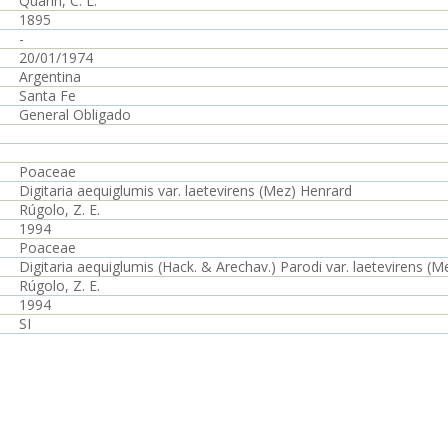
Quarín, C. L.
1895
-
20/01/1974
Argentina
Santa Fe
General Obligado
Poaceae
Digitaria aequiglumis var. laetevirens (Mez) Henrard
Rúgolo, Z. E.
1994
Poaceae
Digitaria aequiglumis (Hack. & Arechav.) Parodi var. laetevirens (
Rúgolo, Z. E.
1994
SI