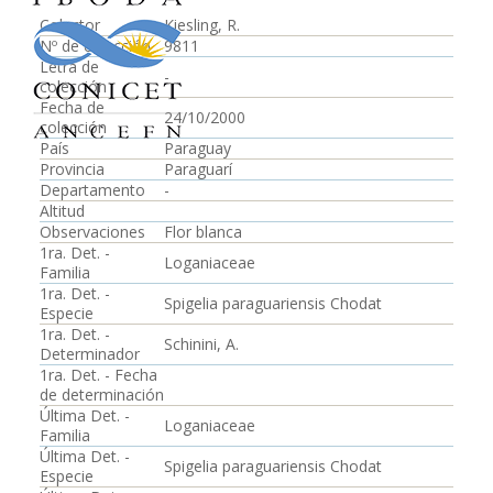
Colector
Kiesling, R.
Nº de colección
9811
Letra de
-
colección
Fecha de
24/10/2000
colección
País
Paraguay
Provincia
Paraguarí
Departamento
-
Altitud
Observaciones
Flor blanca
1ra. Det. -
Loganiaceae
Familia
1ra. Det. -
Spigelia paraguariensis Chodat
Especie
1ra. Det. -
Schinini, A.
Determinador
1ra. Det. - Fecha
de determinación
Última Det. -
Loganiaceae
Familia
Última Det. -
Spigelia paraguariensis Chodat
Especie