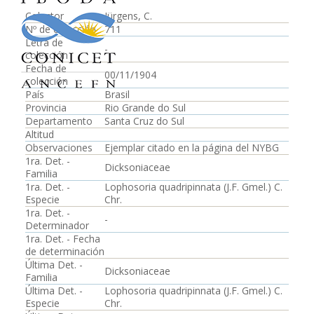
Colector
Jürgens, C.
Nº de colección
711
Letra de
-
colección
Fecha de
00/11/1904
colección
País
Brasil
Provincia
Rio Grande do Sul
Departamento
Santa Cruz do Sul
Altitud
Observaciones
Ejemplar citado en la página del NYBG
1ra. Det. -
Dicksoniaceae
Familia
1ra. Det. -
Lophosoria quadripinnata (J.F. Gmel.) C.
Especie
Chr.
1ra. Det. -
-
Determinador
1ra. Det. - Fecha
de determinación
Última Det. -
Dicksoniaceae
Familia
Última Det. -
Lophosoria quadripinnata (J.F. Gmel.) C.
Especie
Chr.