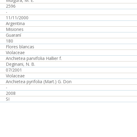
Múlgura, M. E.
2596
-
11/11/2000
Argentina
Misiones
Guaraní
180
Flores blancas
Violaceae
Anchietea parvifolia Hallier f.
Deginani, N. B.
07/2001
Violaceae
Anchietea pyrifolia (Mart.) G. Don
-
2008
SI