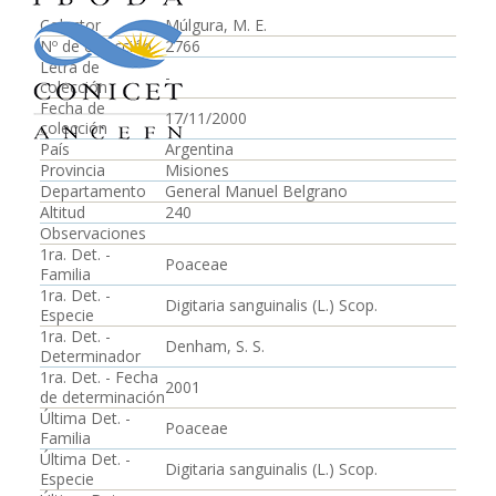
Colector
Múlgura, M. E.
Nº de colección
2766
Letra de
-
colección
Fecha de
17/11/2000
colección
País
Argentina
Provincia
Misiones
Departamento
General Manuel Belgrano
Altitud
240
Observaciones
1ra. Det. -
Poaceae
Familia
1ra. Det. -
Digitaria sanguinalis (L.) Scop.
Especie
1ra. Det. -
Denham, S. S.
Determinador
1ra. Det. - Fecha
2001
de determinación
Última Det. -
Poaceae
Familia
Última Det. -
Digitaria sanguinalis (L.) Scop.
Especie