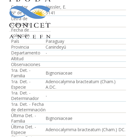
Colector
Hassler, E.
Nº de colección
5141
Letra de
-
colección
Fecha de
colección
País
Paraguay
Provincia
Canindeyú
Departamento
-
Altitud
Observaciones
1ra. Det. -
Bignoniaceae
Familia
1ra. Det. -
Adenocalymna bracteatum (Cham.)
Especie
A.DC.
1ra. Det. -
-
Determinador
1ra. Det. - Fecha
de determinación
Última Det. -
Bignoniaceae
Familia
Última Det. -
Adenocalymma bracteatum (Cham.) DC.
Especie