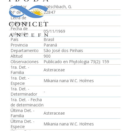
Colector
Hatschbach, G.
Nº de colección
22847
Letra de
-
colección
Fecha de
05/11/1969
colección
País
Brasil
Provincia
Paraná
Departamento
São José dos Pinhais
Altitud
900
Observaciones
Publicado en Phytologia 73(2): 159
1ra. Det. -
Asteraceae
Familia
1ra. Det. -
Mikania nana W.C. Holmes
Especie
1ra. Det. -
-
Determinador
1ra. Det. - Fecha
de determinación
Última Det. -
Asteraceae
Familia
Última Det. -
Mikania nana W.C. Holmes
Especie