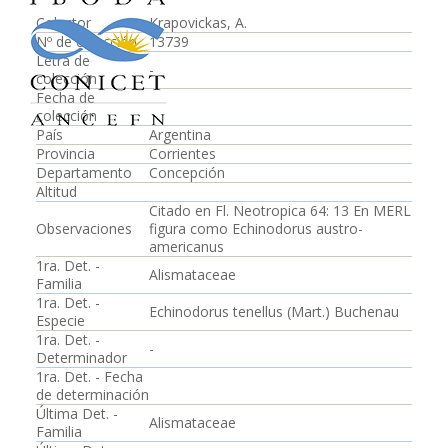
Colector
Krapovickas, A.
Nº de colección
13739
Letra de
-
colección
Fecha de
colección
País
Argentina
Provincia
Corrientes
Departamento
Concepción
Altitud
Citado en Fl. Neotropica 64: 13 En MERL
Observaciones
figura como Echinodorus austro-
americanus
1ra. Det. -
Alismataceae
Familia
1ra. Det. -
Echinodorus tenellus (Mart.) Buchenau
Especie
1ra. Det. -
-
Determinador
1ra. Det. - Fecha
de determinación
Última Det. -
Alismataceae
Familia