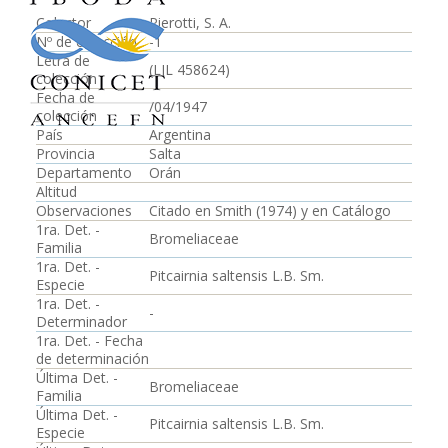
Colector
Pierotti, S. A.
Nº de colección
-1
Letra de
(LIL 458624)
colección
Fecha de
/04/1947
colección
País
Argentina
Provincia
Salta
Departamento
Orán
Altitud
Observaciones
Citado en Smith (1974) y en Catálogo
1ra. Det. -
Bromeliaceae
Familia
1ra. Det. -
Pitcairnia saltensis L.B. Sm.
Especie
1ra. Det. -
-
Determinador
1ra. Det. - Fecha
de determinación
Última Det. -
Bromeliaceae
Familia
Última Det. -
Pitcairnia saltensis L.B. Sm.
Especie