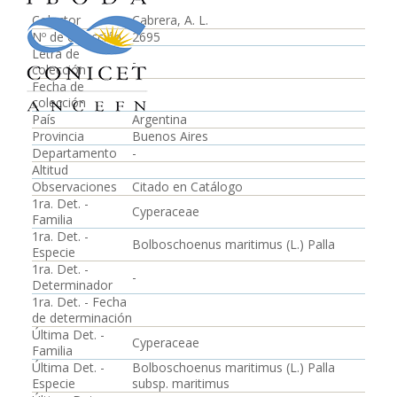
Colector
Cabrera, A. L.
Nº de colección
2695
Letra de
-
colección
Fecha de
colección
País
Argentina
Provincia
Buenos Aires
Departamento
-
Altitud
Observaciones
Citado en Catálogo
1ra. Det. -
Cyperaceae
Familia
1ra. Det. -
Bolboschoenus maritimus (L.) Palla
Especie
1ra. Det. -
-
Determinador
1ra. Det. - Fecha
de determinación
Última Det. -
Cyperaceae
Familia
Última Det. -
Bolboschoenus maritimus (L.) Palla
Especie
subsp. maritimus