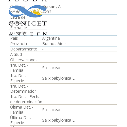
Colector
Burkart, A.
Nº de colección
4292
Letra de
-
colección
Fecha de
colección
País
Argentina
Provincia
Buenos Aires
Departamento
-
Altitud
Observaciones
1ra. Det. -
Salicaceae
Familia
1ra. Det. -
Salix babylonica L.
Especie
1ra. Det. -
-
Determinador
1ra. Det. - Fecha
de determinación
Última Det. -
Salicaceae
Familia
Última Det. -
Salix babylonica L.
Especie