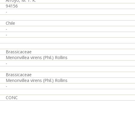
Arroyo, M. T. K.
94156
-
Chile
-
-
Brassicaceae
Menonvillea virens (Phil.) Rollins
-
Brassicaceae
Menonvillea virens (Phil.) Rollins
-
CONC