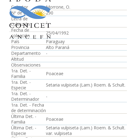
Colector
Morrone, O.
Nº de colección
290
Letra de
-
colección
Fecha de
25/04/1992
colección
País
Paraguay
Provincia
Alto Paraná
Departamento
-
Altitud
Observaciones
1ra. Det. -
Poaceae
Familia
1ra. Det. -
Setaria vulpiseta (Lam.) Roem. & Schult.
Especie
1ra. Det. -
-
Determinador
1ra. Det. - Fecha
de determinación
Última Det. -
Poaceae
Familia
Última Det. -
Setaria vulpiseta (Lam.) Roem. & Schult.
Especie
var. vulpiseta