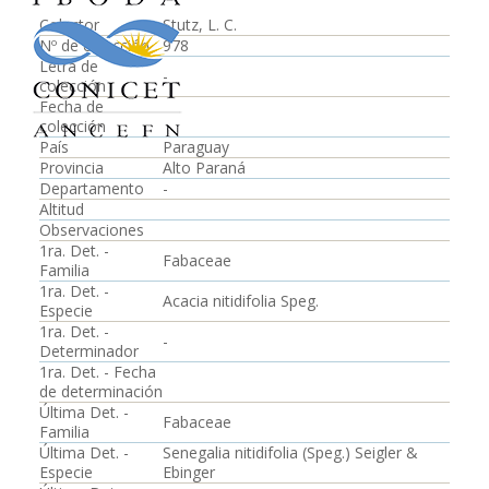
Colector
Stutz, L. C.
Nº de colección
978
Letra de
-
colección
Fecha de
colección
País
Paraguay
Provincia
Alto Paraná
Departamento
-
Altitud
Observaciones
1ra. Det. -
Fabaceae
Familia
1ra. Det. -
Acacia nitidifolia Speg.
Especie
1ra. Det. -
-
Determinador
1ra. Det. - Fecha
de determinación
Última Det. -
Fabaceae
Familia
Última Det. -
Senegalia nitidifolia (Speg.) Seigler &
Especie
Ebinger