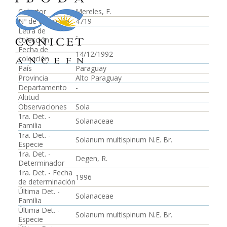
Colector
Mereles, F.
Nº de colección
4719
Letra de
-
colección
Fecha de
14/12/1992
colección
País
Paraguay
Provincia
Alto Paraguay
Departamento
-
Altitud
Observaciones
Sola
1ra. Det. -
Solanaceae
Familia
1ra. Det. -
Solanum multispinum N.E. Br.
Especie
1ra. Det. -
Degen, R.
Determinador
1ra. Det. - Fecha
1996
de determinación
Última Det. -
Solanaceae
Familia
Última Det. -
Solanum multispinum N.E. Br.
Especie