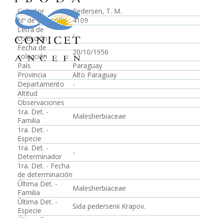
Colector
Pedersen, T. M.
Nº de colección
4109
Letra de
-
colección
Fecha de
20/10/1956
colección
País
Paraguay
Provincia
Alto Paraguay
Departamento
-
Altitud
Observaciones
1ra. Det. -
Malesherbiaceae
Familia
1ra. Det. -
Especie
1ra. Det. -
-
Determinador
1ra. Det. - Fecha
de determinación
Última Det. -
Malesherbiaceae
Familia
Última Det. -
Sida pedersenii Krapov.
Especie