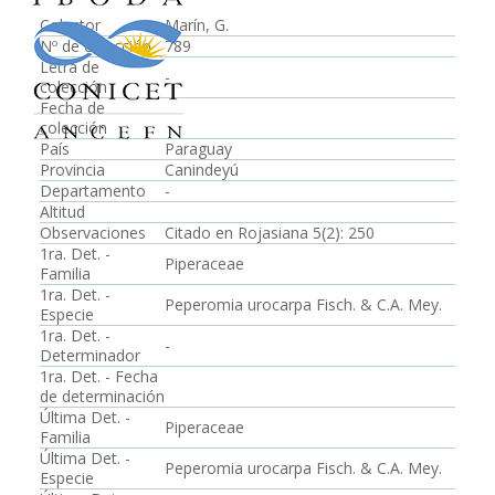
Colector
Marín, G.
Nº de colección
789
Letra de
-
colección
Fecha de
colección
País
Paraguay
Provincia
Canindeyú
Departamento
-
Altitud
Observaciones
Citado en Rojasiana 5(2): 250
1ra. Det. -
Piperaceae
Familia
1ra. Det. -
Peperomia urocarpa Fisch. & C.A. Mey.
Especie
1ra. Det. -
-
Determinador
1ra. Det. - Fecha
de determinación
Última Det. -
Piperaceae
Familia
Última Det. -
Peperomia urocarpa Fisch. & C.A. Mey.
Especie