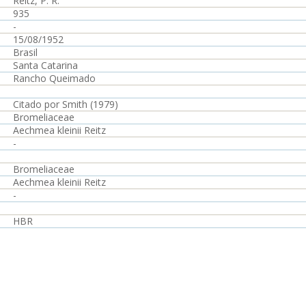
Reitz, P. R.
935
-
15/08/1952
Brasil
Santa Catarina
Rancho Queimado
Citado por Smith (1979)
Bromeliaceae
Aechmea kleinii Reitz
-
Bromeliaceae
Aechmea kleinii Reitz
-
HBR