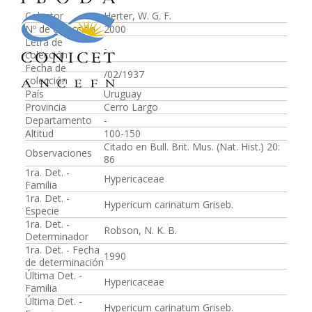
Colector
Herter, W. G. F.
Nº de colección
2000
Letra de
-
colección
Fecha de
/02/1937
colección
País
Uruguay
Provincia
Cerro Largo
Departamento
-
Altitud
100-150
Citado en Bull. Brit. Mus. (Nat. Hist.) 20:
Observaciones
86
1ra. Det. -
Hypericaceae
Familia
1ra. Det. -
Hypericum carinatum Griseb.
Especie
1ra. Det. -
Robson, N. K. B.
Determinador
1ra. Det. - Fecha
1990
de determinación
Última Det. -
Hypericaceae
Familia
Última Det. -
Hypericum carinatum Griseb.