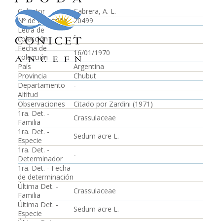
Colector
Cabrera, A. L.
Nº de colección
20499
Letra de
-
colección
Fecha de
16/01/1970
colección
País
Argentina
Provincia
Chubut
Departamento
-
Altitud
Observaciones
Citado por Zardini (1971)
1ra. Det. -
Crassulaceae
Familia
1ra. Det. -
Sedum acre L.
Especie
1ra. Det. -
-
Determinador
1ra. Det. - Fecha
de determinación
Última Det. -
Crassulaceae
Familia
Última Det. -
Sedum acre L.
Especie