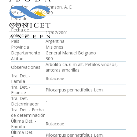
Colector
Johnson, A. E.
Nº de colección
889
Letra de
-
colección
Fecha de
17/07/2001
colección
País
Argentina
Provincia
Misiones
Departamento
General Manuel Belgrano
Altitud
300
Arbolito ca. 6 m alt. Pétalos vinosos,
Observaciones
anteras amarillas
1ra. Det. -
Rutaceae
Familia
1ra. Det. -
Pilocarpus pennatifolius Lem.
Especie
1ra. Det. -
-
Determinador
1ra. Det. - Fecha
de determinación
Última Det. -
Rutaceae
Familia
Última Det. -
Pilocarpus pennatifolius Lem.