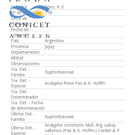
Colector
Fries, R. E.
Nº de colección
178
Letra de
-
colección
Fecha de
colección
País
Argentina
Provincia
Jujuy
Departamento
-
Altitud
Observaciones
1ra. Det. -
Euphorbiaceae
Familia
1ra. Det. -
Acalypha friesii Pax & K. Hoffm.
Especie
1ra. Det. -
-
Determinador
1ra. Det. - Fecha
de determinación
Última Det. -
Euphorbiaceae
Familia
Acalypha communis Müll. Arg. subsp.
Última Det. -
saltensis (Pax & K. Hoffm.) Cardiel & P.
Especie