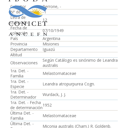
Colector
Perrone, -
Nº de colección
-1
Letra de
12
colección
Fecha de
07/10/1949
colección
País
Argentina
Provincia
Misiones
Departamento
Iguazú
Altitud
Según Catálogo es sinónimo de Leandra
Observaciones
australis
1ra. Det. -
Melastomataceae
Familia
1ra. Det. -
Leandra atropurpurea Cogn.
Especie
1ra. Det. -
Wurdack, J. J.
Determinador
1ra. Det. - Fecha
1952
de determinación
Última Det. -
Melastomataceae
Familia
Última Det. -
Miconia australis (Cham.) R. Goldenb.