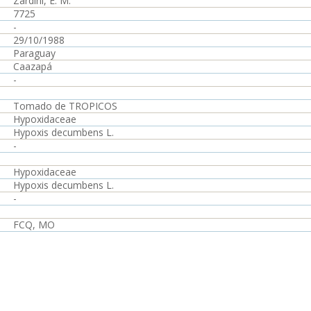
Zardini, E. M.
7725
-
29/10/1988
Paraguay
Caazapá
-
Tomado de TROPICOS
Hypoxidaceae
Hypoxis decumbens L.
-
Hypoxidaceae
Hypoxis decumbens L.
-
FCQ, MO