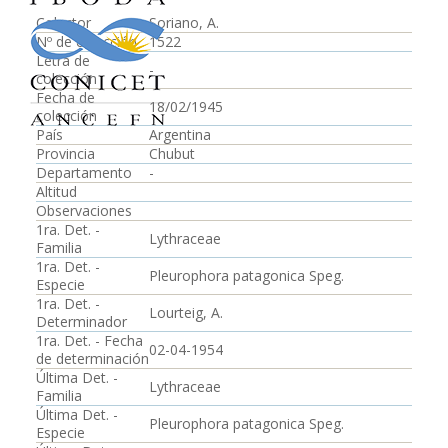
Colector
Soriano, A.
Nº de colección
1522
Letra de
-
colección
Fecha de
18/02/1945
colección
País
Argentina
Provincia
Chubut
Departamento
-
Altitud
Observaciones
1ra. Det. -
Lythraceae
Familia
1ra. Det. -
Pleurophora patagonica Speg.
Especie
1ra. Det. -
Lourteig, A.
Determinador
1ra. Det. - Fecha
02-04-1954
de determinación
Última Det. -
Lythraceae
Familia
Última Det. -
Pleurophora patagonica Speg.
Especie