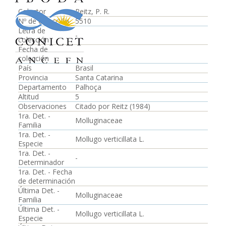
Colector
Reitz, P. R.
Nº de colección
5510
Letra de
-
colección
Fecha de
colección
País
Brasil
Provincia
Santa Catarina
Departamento
Palhoça
Altitud
5
Observaciones
Citado por Reitz (1984)
1ra. Det. -
Molluginaceae
Familia
1ra. Det. -
Mollugo verticillata L.
Especie
1ra. Det. -
-
Determinador
1ra. Det. - Fecha
de determinación
Última Det. -
Molluginaceae
Familia
Última Det. -
Mollugo verticillata L.
Especie